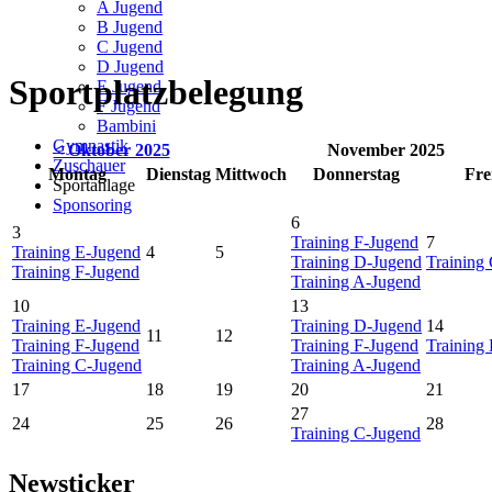
A Jugend
B Jugend
C Jugend
D Jugend
Sportplatzbelegung
E Jugend
F Jugend
Bambini
Gymnastik
< Oktober 2025
November 2025
Zuschauer
Montag
Dienstag
Mittwoch
Donnerstag
Fre
Sportanlage
Sponsoring
6
3
Training F-Jugend
7
Training E-Jugend
4
5
Training D-Jugend
Training
Training F-Jugend
Training A-Jugend
10
13
Training E-Jugend
Training D-Jugend
14
11
12
Training F-Jugend
Training F-Jugend
Training
Training C-Jugend
Training A-Jugend
17
18
19
20
21
27
24
25
26
28
Training C-Jugend
Newsticker