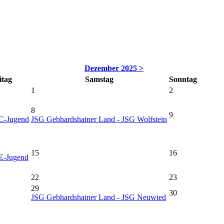
Dezember 2025 >
itag
Samstag
Sonntag
1
2
8
9
 C-Jugend
JSG Gebhardshainer Land - JSG Wolfstein
15
16
 E-Jugend
22
23
29
30
JSG Gebhardshainer Land - JSG Neuwied